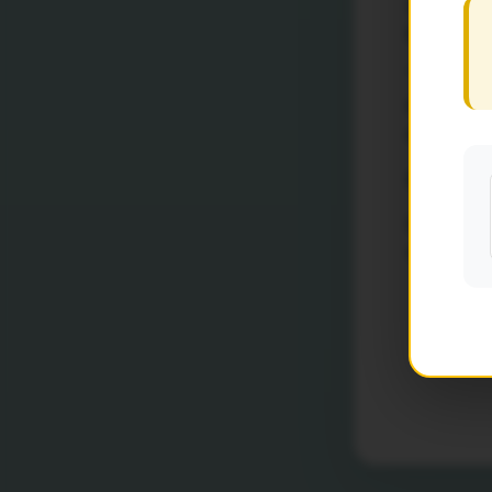
SELEÇÃO
Edital Ena
_Chamada
Prazo limi
dezembro d
Serão ace
Dúvidas po
serão resp