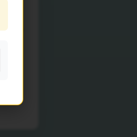
SIL -
o dia 05 de
ão aceitos.
ormulário
.
s dúvidas