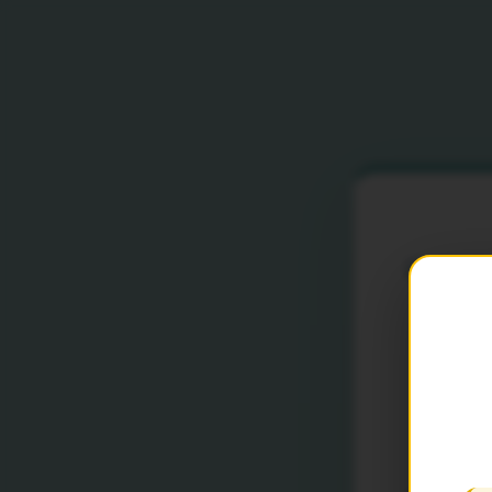
Fo
d
Pr