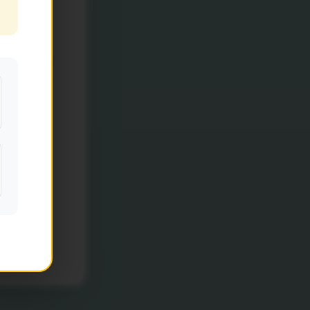
o dia 16 de
ão aceitos.
ormulário
.
s dúvidas