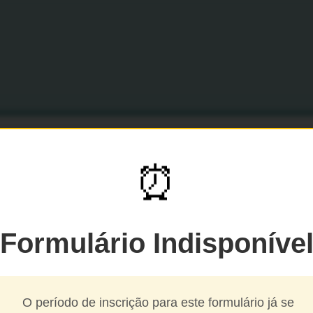
⏰
rmulário para interposi
Formulário Indisponíve
de recursos: Entrevista
Avaliativa (Etapa 3)
O período de inscrição para este formulário já se
 DE CANDIDATOS(AS) PARA O PROGRAMA CÁTEDRAS BRA