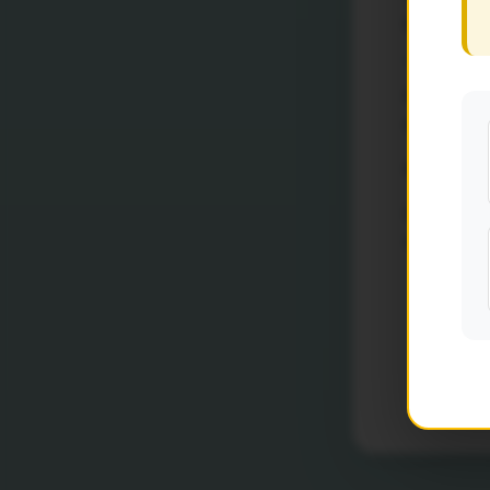
Edital Ena
_Chamada
Prazo limi
dezembro d
Serão ace
Dúvidas po
serão resp